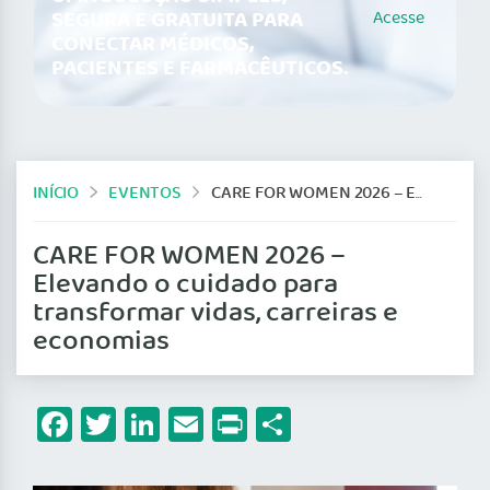
SEGURA E GRATUITA PARA
Acesse
CONECTAR MÉDICOS,
PACIENTES E FARMACÊUTICOS.
INÍCIO
EVENTOS
CARE FOR WOMEN 2026 – ELEVANDO O CUIDADO PARA TRANSFORMAR VIDAS, CARREIRAS E ECONOMIAS
CARE FOR WOMEN 2026 –
Elevando o cuidado para
transformar vidas, carreiras e
economias
Facebook
Twitter
LinkedIn
Email
Print
Share