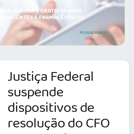
LES, SEGURA E GRATUITA PARA
, PACIENTES E FARMACÊUTICOS.
Acesse
agora
CREMERJ
participa da
solenidade em