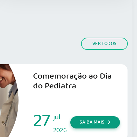
VER TODOS
Comemoração ao Dia
do Pediatra
27
jul
SAIBA MAIS
2026