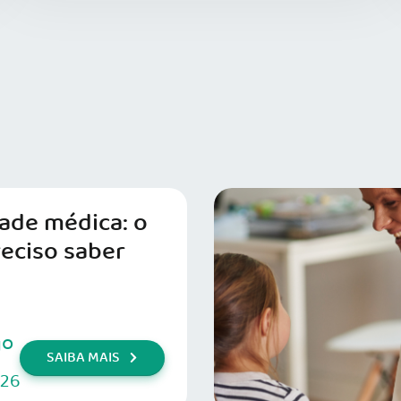
dade médica: o
reciso saber
go
SAIBA MAIS
026