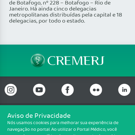
de Botafogo, nº 228 – Botafogo – Rio de
Janeiro. Há ainda cinco delegacias
metropolitanas distribuídas pela capital e 18
delegacias, por todo o estado.
Aviso de Privacidade
Telefone: (21) 3184-7050 Whatsapp: (21) 3184-
Nós usamos cookies para melhorar sua experiência de
7050
navegação no portal. Ao utilizar o Portal Médico, você
Praia de Botafogo (228), loja 119b, Botafogo, Rio de Janeiro/RJ - CEP: