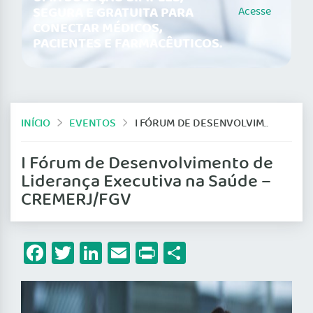
SEGURA E GRATUITA PARA
Acesse
CONECTAR MÉDICOS,
PACIENTES E FARMACÊUTICOS.
INÍCIO
EVENTOS
I FÓRUM DE DESENVOLVIMENTO DE LIDERANÇA EXECUTIVA NA SAÚDE – CREMERJ/FGV
I Fórum de Desenvolvimento de
Liderança Executiva na Saúde –
CREMERJ/FGV
Facebook
Twitter
LinkedIn
Email
Print
Share