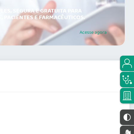
LES, SEGURA E GRATUITA PARA
, PACIENTES E FARMACÊUTICOS.
Acesse
agora