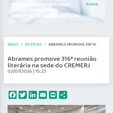
SEGURA E GRATUITA PARA
Acesse
CONECTAR MÉDICOS,
PACIENTES E FARMACÊUTICOS.
INÍCIO
NOTÍCIAS
ABRAMES PROMOVE 316ª REUNIÃO LITERÁRIA NA SEDE DO CREMERJ
Abrames promove 316ª reunião
literária na sede do CREMERJ
02/07/2026 | 15:23
Facebook
Twitter
LinkedIn
Email
Print
Share