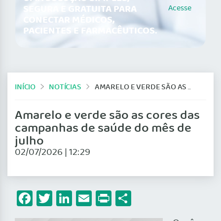
SEGURA E GRATUITA PARA
Acesse
CONECTAR MÉDICOS,
PACIENTES E FARMACÊUTICOS.
INÍCIO
NOTÍCIAS
AMARELO E VERDE SÃO AS CORES DAS CAMPANHAS DE SAÚDE DO MÊS DE JULHO
Amarelo e verde são as cores das
campanhas de saúde do mês de
julho
02/07/2026 | 12:29
Facebook
Twitter
LinkedIn
Email
Print
Share