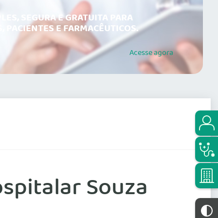
LES, SEGURA E GRATUITA PARA
, PACIENTES E FARMACÊUTICOS.
Acesse
agora
spitalar Souza