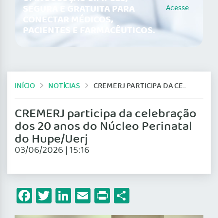
SEGURA E GRATUITA PARA
Acesse
CONECTAR MÉDICOS,
PACIENTES E FARMACÊUTICOS.
INÍCIO
NOTÍCIAS
CREMERJ PARTICIPA DA CELEBRAÇÃO DOS 20 ANOS DO NÚCLEO PERINATAL DO HUPE/UERJ
CREMERJ participa da celebração
dos 20 anos do Núcleo Perinatal
do Hupe/Uerj
03/06/2026 | 15:16
Facebook
Twitter
LinkedIn
Email
Print
Share