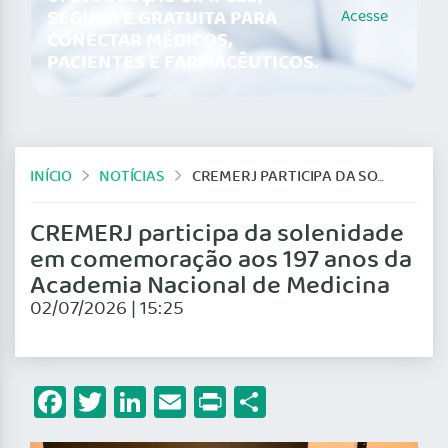
SEGURA E GRATUITA PARA
Acesse
CONECTAR MÉDICOS,
PACIENTES E FARMACÊUTICOS.
INÍCIO
NOTÍCIAS
CREMERJ PARTICIPA DA SOLENIDADE EM COMEMORAÇÃO AOS 197 ANOS DA ACADEMIA NACIONAL DE MEDICINA
CREMERJ participa da solenidade
em comemoração aos 197 anos da
Academia Nacional de Medicina
02/07/2026 | 15:25
Facebook
Twitter
LinkedIn
Email
Print
Share