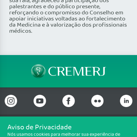
sua fala, agradeceu a participação dos
palestrantes e do público presente,
reforçando o compromisso do Conselho em
apoiar iniciativas voltadas ao fortalecimento
da Medicina e à valorização dos profissionais
médicos.
Aviso de Privacidade
Telefone: (21) 3184-7050 Whatsapp: (21) 3184-
Nós usamos cookies para melhorar sua experiência de