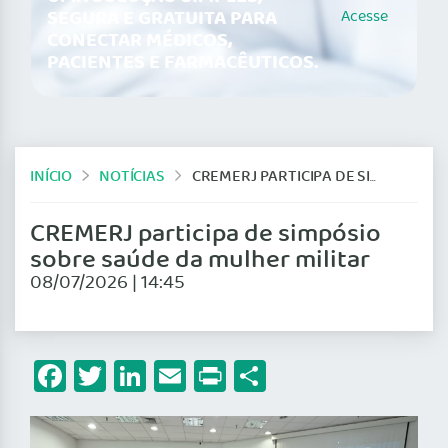
SEGURA E GRATUITA PARA
Acesse
CONECTAR MÉDICOS,
PACIENTES E FARMACÊUTICOS.
INÍCIO
NOTÍCIAS
CREMERJ PARTICIPA DE SIMPÓSIO SOBRE SAÚDE DA MULHER MILITAR
CREMERJ participa de simpósio
sobre saúde da mulher militar
08/07/2026 | 14:45
Facebook
Twitter
LinkedIn
Email
Print
Share