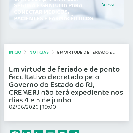
SEGURA E GRATUITA PARA
Acesse
CONECTAR MÉDICOS,
PACIENTES E FARMACÊUTICOS.
INÍCIO
NOTÍCIAS
EM VIRTUDE DE FERIADO E DE PONTO FACULTATIVO DECRETADO PELO GOVERNO DO ESTADO DO RJ, CREMERJ NÃO TERÁ EXPEDIENTE NOS DIAS 4 E 5 DE JUNHO
Em virtude de feriado e de ponto
facultativo decretado pelo
Governo do Estado do RJ,
CREMERJ não terá expediente nos
dias 4 e 5 de junho
02/06/2026 | 19:00