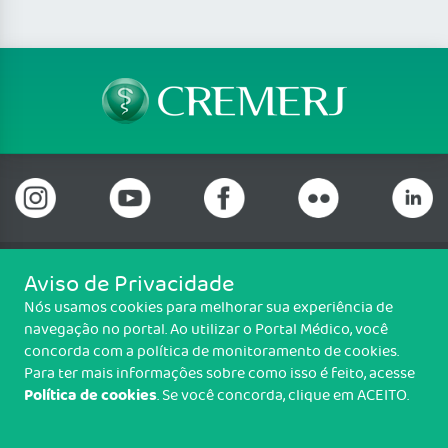
Aviso de Privacidade
Telefone: (21) 3184-7050 Whatsapp: (21) 3184-
Nós usamos cookies para melhorar sua experiência de
7050
navegação no portal. Ao utilizar o Portal Médico, você
Praia de Botafogo (228), loja 119b, Botafogo, Rio de Janeiro/RJ - CEP:
concorda com a política de monitoramento de cookies.
22250-145
Para ter mais informações sobre como isso é feito, acesse
Política de cookies
. Se você concorda, clique em ACEITO.
Copyright CREMERJ. Todos os direitos reservados.
TRANSPARÊNCIA E PRESTAÇÃO DE