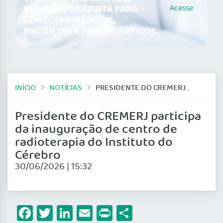
SEGURA E GRATUITA PARA
Acesse
CONECTAR MÉDICOS,
PACIENTES E FARMACÊUTICOS.
INÍCIO
NOTÍCIAS
PRESIDENTE DO CREMERJ PARTICIPA DA INAUGURAÇÃO DE CENTRO DE RADIOTERAPIA DO INSTITUTO DO CÉREBRO
Presidente do CREMERJ participa
da inauguração de centro de
radioterapia do Instituto do
Cérebro
30/06/2026 | 15:32
Facebook
Twitter
LinkedIn
Email
Print
Share